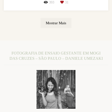
393
31
Mostrar Mais
FOTOGRAFIA DE ENSAIO GESTANTE EM MOGI
DAS CRUZES – SÃO PAULO – DANIELE UMEZAKI