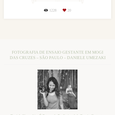
1228
20
FOTOGRAFIA DE ENSAIO GESTANTE EM MOGI
DAS CRUZES – SÃO PAULO – DANIELE UMEZAKI