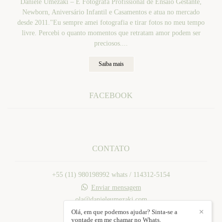
Daniele Umezaki – É Fotografa Profissional de Ensaio Gestante,
Newborn, Aniversário Infantil e Casamentos e atua no mercado
desde 2011."Eu sempre amei fotografia e tirar fotos no meu tempo
livre. Percebi o quanto momentos que retratam amor podem ser
preciosos....
Saiba mais
FACEBOOK
CONTATO
+55 (11) 980198992 whats / 114312-5154
Enviar mensagem
ola@danieleumezaki.com
Mogi das Cruzes / SP
Olá, em que podemos ajudar? Sinta-se a
✕
vontade em me chamar no Whats.