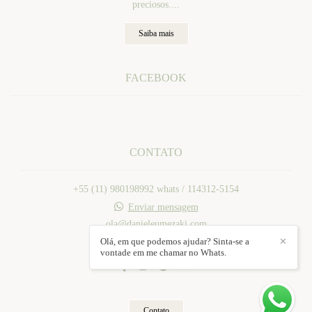
preciosos....
Saiba mais
FACEBOOK
CONTATO
+55 (11) 980198992 whats / 114312-5154
Enviar mensagem
ola@danieleumezaki.com
Mogi das Cruzes / SP
Olá, em que podemos ajudar? Sinta-se a
✕
vontade em me chamar no Whats.
Contato