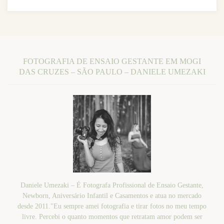
FOTOGRAFIA DE ENSAIO GESTANTE EM MOGI
DAS CRUZES – SÃO PAULO – DANIELE UMEZAKI
Daniele Umezaki – É Fotografa Profissional de Ensaio Gestante,
Newborn, Aniversário Infantil e Casamentos e atua no mercado
desde 2011."Eu sempre amei fotografia e tirar fotos no meu tempo
livre. Percebi o quanto momentos que retratam amor podem ser