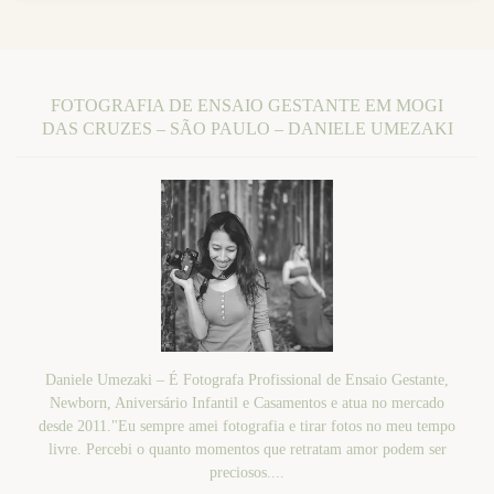
FOTOGRAFIA DE ENSAIO GESTANTE EM MOGI
DAS CRUZES – SÃO PAULO – DANIELE UMEZAKI
Daniele Umezaki – É Fotografa Profissional de Ensaio Gestante,
Newborn, Aniversário Infantil e Casamentos e atua no mercado
desde 2011."Eu sempre amei fotografia e tirar fotos no meu tempo
livre. Percebi o quanto momentos que retratam amor podem ser
preciosos....