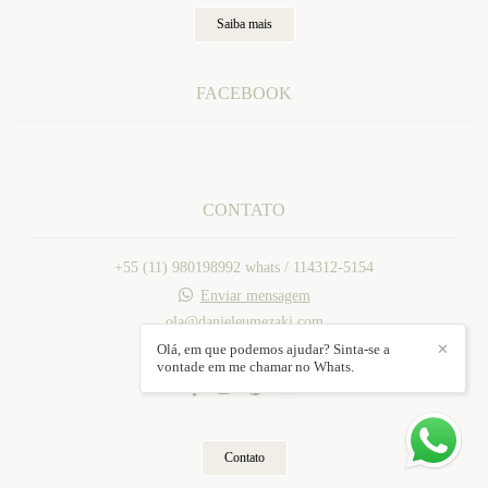
Saiba mais
FACEBOOK
CONTATO
+55 (11) 980198992 whats / 114312-5154
Enviar mensagem
ola@danieleumezaki.com
Mogi das Cruzes / SP
Olá, em que podemos ajudar? Sinta-se a
✕
vontade em me chamar no Whats.
Contato