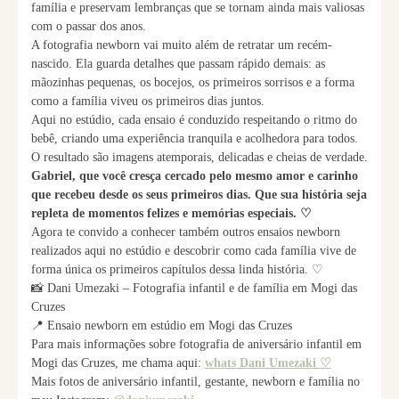
família e preservam lembranças que se tornam ainda mais valiosas
com o passar dos anos.
A fotografia newborn vai muito além de retratar um recém-
nascido. Ela guarda detalhes que passam rápido demais: as
mãozinhas pequenas, os bocejos, os primeiros sorrisos e a forma
como a família viveu os primeiros dias juntos.
Aqui no estúdio, cada ensaio é conduzido respeitando o ritmo do
bebê, criando uma experiência tranquila e acolhedora para todos.
O resultado são imagens atemporais, delicadas e cheias de verdade.
Gabriel, que você cresça cercado pelo mesmo amor e carinho
que recebeu desde os seus primeiros dias. Que sua história seja
repleta de momentos felizes e memórias especiais. ♡
Agora te convido a conhecer também outros ensaios newborn
realizados aqui no estúdio e descobrir como cada família vive de
forma única os primeiros capítulos dessa linda história. ♡
📸 Dani Umezaki – Fotografia infantil e de família em Mogi das
Cruzes
📍 Ensaio newborn em estúdio em Mogi das Cruzes
Para mais informações sobre fotografia de aniversário infantil em
Mogi das Cruzes, me chama aqui:
whats Dani Umezaki ♡
Mais fotos de aniversário infantil, gestante, newborn e família no