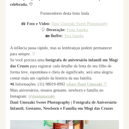
celebrada. ♡
Fornecedores desta festa linda
📸
Foto e Vídeo:
Dani Umezaki Sweet Photography
🎈
Decoração:
Festa Sapeka
🏡
Buffet:
Vira Sapeka
A infância passa rápido, mas as lembranças podem permanecer
para sempre. ♡
Se você procura uma
fotógrafa de aniversário infantil em Mogi
das Cruzes
para registrar cada detalhe da festa do seu filho de
forma leve, espontânea e cheia de significado, será uma alegria
contar mais um capítulo da história da sua família.
📲 Informações: (11) 98019-8992
whats Dani Umezaki ♡
Mais aniversários, ensaios gestante, newborn e família no
Instagram:
@daniumezaki
Dani Umezaki Sweet Photography | Fotógrafa de Aniversário
Infantil, Gestante, Newborn e Família em Mogi das Cruzes