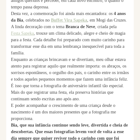
amigos queridos e perceber, em cada novo encontro, o quanto o
tempo passa depressa.
Desta vez, a comemoração foi ainda mais encantadora: os
4 anos
da Bia
, celebrados no
Buffet Vira Sapeka
, em Mogi das Cruzes.
A linda decoração com o tema
Branca de Neve
, criada pela
Festa Sapeka
, trouxe um clima delicado, alegre e cheio de magia
para a festa. Cada detalhe foi preparado com muito carinho para
transformar esse dia em uma lembrança inesquecível para toda a
família.
Enquanto as crianças brincavam e se divertiam, meu olhar estava
atento para registrar aquilo que realmente importa: os abraços, os
sorrisos espontâneos, o orgulho dos pais, o carinho entre os irmãos
e todos aqueles pequenos momentos que fazem uma infância feliz.
É isso que torna a fotografia de aniversário infantil tão especial.
Mais do que registrar uma festa, ela preserva histórias que
continuam sendo escritas ano após ano.
E poder acompanhar o crescimento de uma criança desde o
nascimento é um dos maiores presentes que a fotografia me
proporciona.
Bia, que sua infância continue sendo leve, divertida e cheia de
descobertas. Que essas fotografias levem você de volta a esse
dia sempre que quiser reviver todo o carinho com que foi