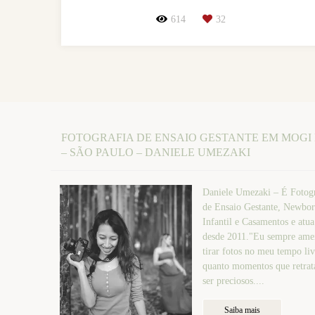
614
32
FOTOGRAFIA DE ENSAIO GESTANTE EM MOGI
– SÃO PAULO – DANIELE UMEZAKI
Daniele Umezaki – É Fotogr
de Ensaio Gestante, Newbor
Infantil e Casamentos e atu
desde 2011."Eu sempre amei
tirar fotos no meu tempo liv
quanto momentos que retr
ser preciosos....
Saiba mais