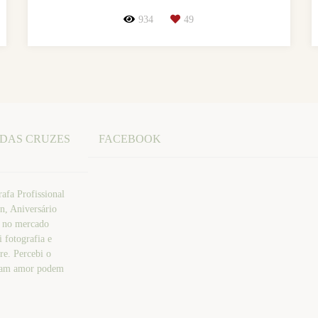
934
49
 DAS CRUZES
FACEBOOK
afa Profissional
n, Aniversário
a no mercado
 fotografia e
re. Percebi o
atam amor podem