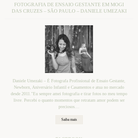
FOTOGRAFIA DE ENSAIO GESTANTE EM MOGI
DAS CRUZES – SÃO PAULO – DANIELE UMEZAKI
Daniele Umezaki – É Fotografa Profissional de Ensaio Gestante,
Newborn, Aniversário Infantil e Casamentos e atua no mercado
desde 2011."Eu sempre amei fotografia e tirar fotos no meu tempo
livre. Percebi o quanto momentos que retratam amor podem ser
preciosos....
Saiba mais