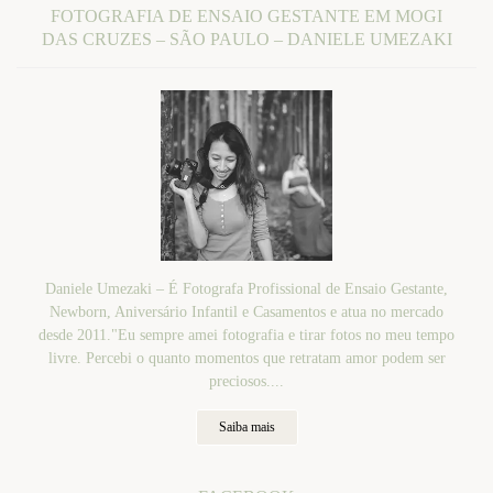
FOTOGRAFIA DE ENSAIO GESTANTE EM MOGI
DAS CRUZES – SÃO PAULO – DANIELE UMEZAKI
Daniele Umezaki – É Fotografa Profissional de Ensaio Gestante,
Newborn, Aniversário Infantil e Casamentos e atua no mercado
desde 2011."Eu sempre amei fotografia e tirar fotos no meu tempo
livre. Percebi o quanto momentos que retratam amor podem ser
preciosos....
Saiba mais