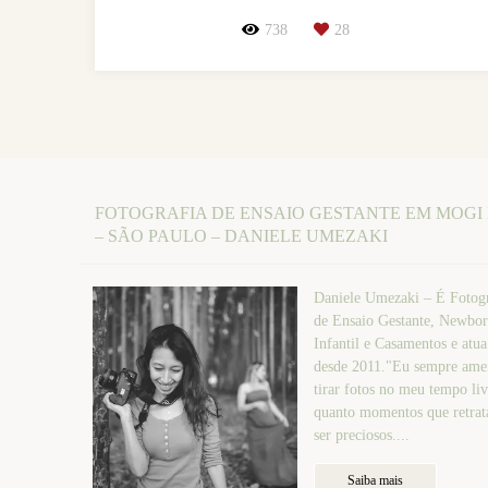
738
28
FOTOGRAFIA DE ENSAIO GESTANTE EM MOGI
– SÃO PAULO – DANIELE UMEZAKI
Daniele Umezaki – É Fotogr
de Ensaio Gestante, Newbor
Infantil e Casamentos e atu
desde 2011."Eu sempre amei
tirar fotos no meu tempo liv
quanto momentos que retr
ser preciosos....
Saiba mais