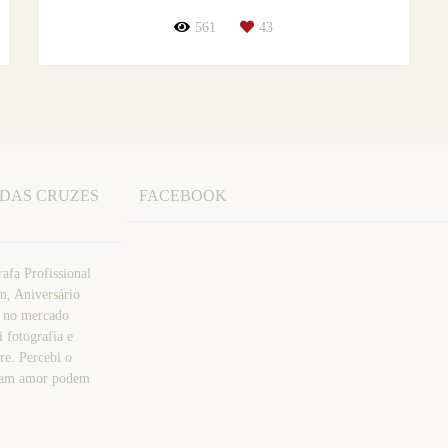
561
43
 DAS CRUZES
FACEBOOK
afa Profissional
n, Aniversário
a no mercado
 fotografia e
re. Percebi o
atam amor podem