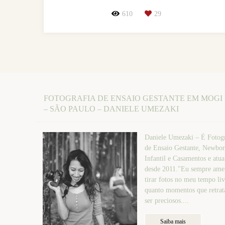
610
29
FOTOGRAFIA DE ENSAIO GESTANTE EM MOGI
– SÃO PAULO – DANIELE UMEZAKI
Daniele Umezaki – É Fotogr
de Ensaio Gestante, Newbor
Infantil e Casamentos e atu
desde 2011."Eu sempre amei
tirar fotos no meu tempo liv
quanto momentos que retr
ser preciosos....
Saiba mais