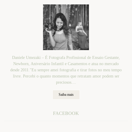
Daniele Umezaki – É Fotografa Profissional de Ensaio Gestante,
Newborn, Aniversário Infantil e Casamentos e atua no mercado
desde 2011."Eu sempre amei fotografia e tirar fotos no meu tempo
livre. Percebi o quanto momentos que retratam amor podem ser
preciosos....
Saiba mais
FACEBOOK