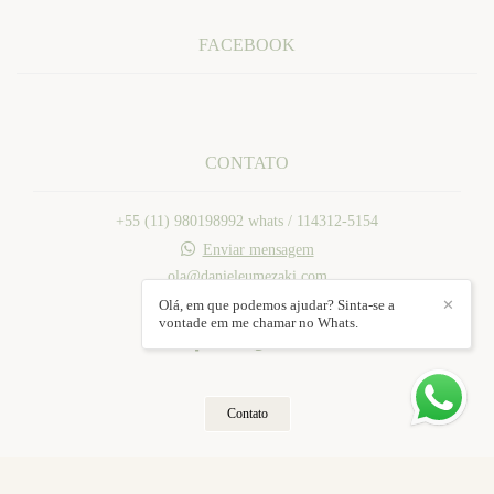
FACEBOOK
CONTATO
+55 (11) 980198992 whats / 114312-5154
Enviar mensagem
ola@danieleumezaki.com
Mogi das Cruzes / SP
Olá, em que podemos ajudar? Sinta-se a
✕
vontade em me chamar no Whats.
Contato