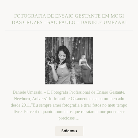
FOTOGRAFIA DE ENSAIO GESTANTE EM MOGI
DAS CRUZES – SÃO PAULO – DANIELE UMEZAKI
Daniele Umezaki – É Fotografa Profissional de Ensaio Gestante,
Newborn, Aniversário Infantil e Casamentos e atua no mercado
desde 2011."Eu sempre amei fotografia e tirar fotos no meu tempo
livre. Percebi o quanto momentos que retratam amor podem ser
preciosos....
Saiba mais