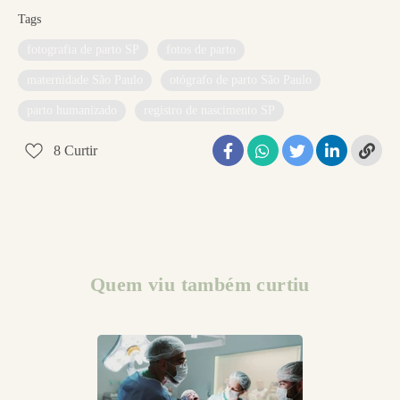
Tags
fotografia de parto SP
fotos de parto
maternidade São Paulo
otógrafo de parto São Paulo
parto humanizado
registro de nascimento SP
8
Curtir
Quem viu também curtiu