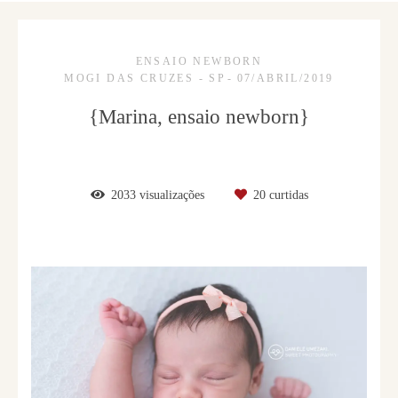
ENSAIO NEWBORN
MOGI DAS CRUZES - SP
07/ABRIL/2019
{Marina, ensaio newborn}
2033
visualizações
20
curtidas