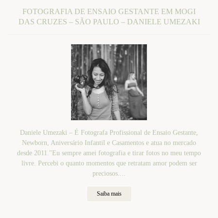
FOTOGRAFIA DE ENSAIO GESTANTE EM MOGI
DAS CRUZES – SÃO PAULO – DANIELE UMEZAKI
Daniele Umezaki – É Fotografa Profissional de Ensaio Gestante,
Newborn, Aniversário Infantil e Casamentos e atua no mercado
desde 2011."Eu sempre amei fotografia e tirar fotos no meu tempo
livre. Percebi o quanto momentos que retratam amor podem ser
preciosos....
Saiba mais