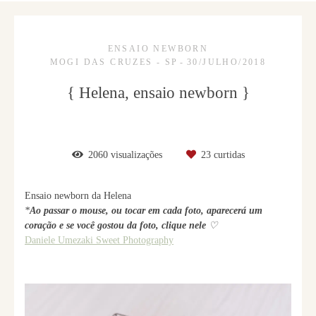
ENSAIO NEWBORN
MOGI DAS CRUZES - SP
30/JULHO/2018
{ Helena, ensaio newborn }
2060
visualizações
23
curtidas
Ensaio newborn da Helena
*
Ao passar o mouse, ou tocar em cada foto, aparecerá um
coração e se você gostou da foto, clique nele
♡
Daniele Umezaki Sweet Photography