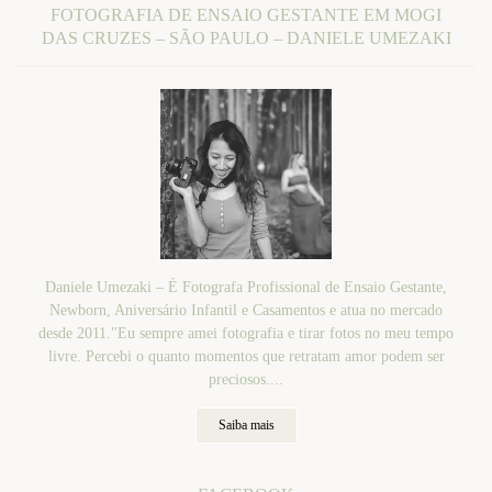
FOTOGRAFIA DE ENSAIO GESTANTE EM MOGI
DAS CRUZES – SÃO PAULO – DANIELE UMEZAKI
Daniele Umezaki – É Fotografa Profissional de Ensaio Gestante,
Newborn, Aniversário Infantil e Casamentos e atua no mercado
desde 2011."Eu sempre amei fotografia e tirar fotos no meu tempo
livre. Percebi o quanto momentos que retratam amor podem ser
preciosos....
Saiba mais