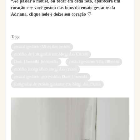
*Ao passar o mouse, ou tocar em cada foto, aparecerá um
coração e se você gostou das fotos do ensaio gestante da
Adriana, clique nele e deixe seu coração ♡
Tags
ensaio gestante Mogi das cruzes
estúdio de fotografia em Mogi das Cruzes
Dani Umezaki fotografia
ensaio gestante Vila Oliveira
estúdio fotográfico mogi das cruzes
ensaio gestante em estúdio Dani Umezaki
fotografia de ensaio gestante em Mogi das cruzes