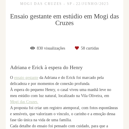
MOGI DAS CRUZES - SP
22/JUNHO/2025
Ensaio gestante em estúdio em Mogi das
Cruzes
830
visualizações
58
curtidas
Adriana e Erick à espera do Henry
O
ensaio gestante
da Adriana e do Erick foi marcado pela
delicadeza e por momentos de conexão profunda.
À espera do pequeno Henry, o casal viveu uma manhã leve no
meu estúdio com luz natural, localizado na Vila Oliveira, em
Mogi das Cruzes.
A proposta foi criar um registro atemporal, com fotos espontâneas
e sensíveis, que valorizam o vínculo, o carinho e a emoção dessa
fase tão única na vida de uma família.
Cada detalhe do ensaio foi pensado com cuidado, para que a