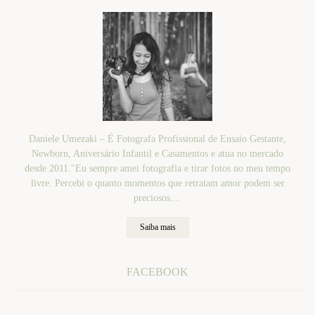
Daniele Umezaki – É Fotografa Profissional de Ensaio Gestante,
Newborn, Aniversário Infantil e Casamentos e atua no mercado
desde 2011."Eu sempre amei fotografia e tirar fotos no meu tempo
livre. Percebi o quanto momentos que retratam amor podem ser
preciosos....
Saiba mais
FACEBOOK