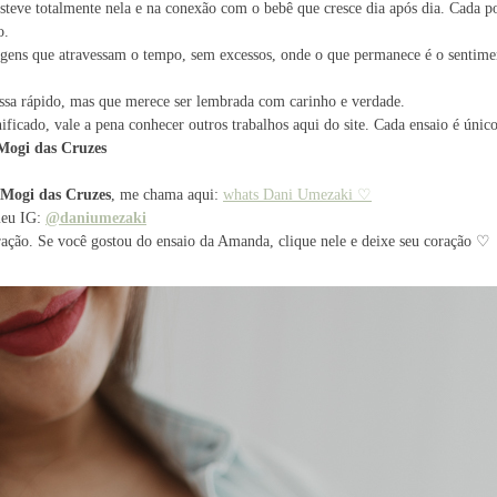
steve totalmente nela e na conexão com o bebê que cresce dia após dia. Cada 
o.
magens que atravessam o tempo, sem excessos, onde o que permanece é o sentime
assa rápido, mas que merece ser lembrada com carinho e verdade.
ificado, vale a pena conhecer outros trabalhos aqui do site. Cada ensaio é únic
 Mogi das Cruzes
 Mogi das Cruzes
, me chama aqui:
whats Dani Umezaki ♡
meu IG:
@daniumezaki
ração. Se você gostou do ensaio da Amanda, clique nele e deixe seu coração ♡