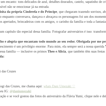
a um encanto: tons delicados de azul, detalhes dourados, castelo, sapatinho de cr
sível não se emocionar já na entrada.
isita da própria Cinderela e do Príncipe
, que chegaram trazendo sorrisos, ab
do enquanto conversava, dançava e abraçava os personagens foi um dos momento
os apertados, brincadeiras com os amigos, o carinho da família e toda a fantasi
 um capítulo tão especial dessa família. Fotografar aniversários é isso: trans
ilho e alegria que encantam todo mundo ao seu redor. Obrigada por me pe
rescimento é um privilégio enorme. Para mim, ela sempre será a nossa querida
dessa família — inclusive os primos
Theo e Alicia
, que também têm suas festas r
ida:
i das Cruzes
Mogi das Cruzes, me chama aqui:
whats Dani Umezaki ♡
meu IG:
@daniumezaki
ção e se você gostou das fotos do aniversário da Flávia Yumi, clique nele e d