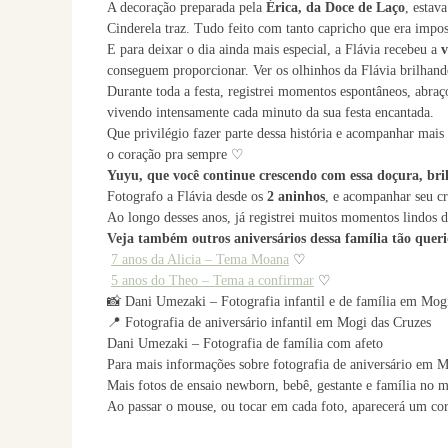
A decoração preparada pela
Érica, da Doce de Laço
, estav
Cinderela traz. Tudo feito com tanto capricho que era impos
E para deixar o dia ainda mais especial, a Flávia recebeu a
v
conseguem proporcionar. Ver os olhinhos da Flávia brilhan
Durante toda a festa, registrei momentos espontâneos, abraç
vivendo intensamente cada minuto da sua festa encantada.
Que privilégio fazer parte dessa história e acompanhar mais
o coração pra sempre ♡
Yuyu, que você continue crescendo com essa doçura, br
Fotografo a Flávia desde os
2 aninhos
, e acompanhar seu c
Ao longo desses anos, já registrei muitos momentos lindos 
Veja também outros aniversários dessa família tão quer
7 anos da Alicia – Tema Moana
♡
5 anos do Theo – Tema a confirmar
♡
📸 Dani Umezaki – Fotografia infantil e de família em Mog
📍 Fotografia de aniversário infantil em Mogi das Cruzes
Dani Umezaki – Fotografia de família com afeto
Para mais informações sobre fotografia de aniversário em 
Mais fotos de ensaio newborn, bebê, gestante e família no 
Ao passar o mouse, ou tocar em cada foto, aparecerá um cora