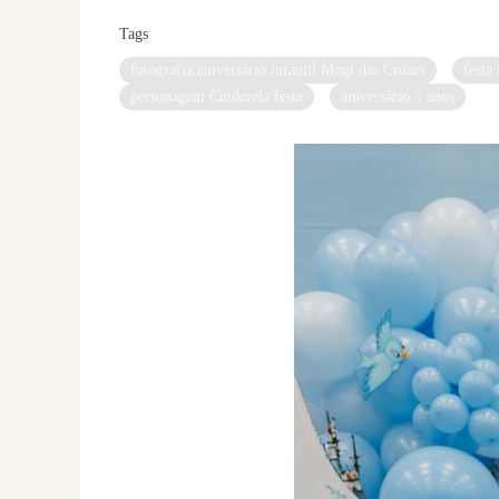
Tags
fotografia aniversário infantil Mogi das Cruzes
festa
personagem Cinderela festa
aniversário 5 anos