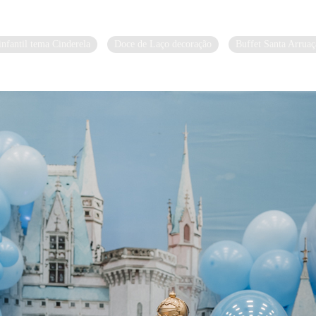
 infantil tema Cinderela
Doce de Laço decoração
Buffet Santa Arrua