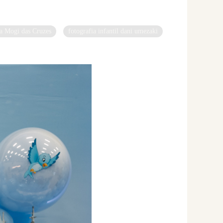
ça Mogi das Cruzes
fotografia infantil dani umezaki