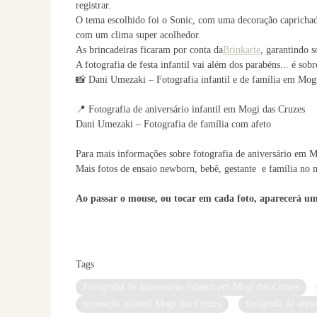
registrar.
O tema escolhido foi o Sonic, com uma decoração caprichad
com um clima super acolhedor.
As brincadeiras ficaram por conta da
Brinkarte
, garantindo s
A fotografia de festa infantil vai além dos parabéns... é sob
📸 Dani Umezaki – Fotografia infantil e de família em Mog
📍 Fotografia de aniversário infantil em Mogi das Cruzes
Dani Umezaki – Fotografia de família com afeto
Para mais informações sobre fotografia de aniversário em 
Mais fotos de ensaio newborn, bebê, gestante e família no
Ao passar o mouse, ou tocar em cada foto, aparecerá um 
Tags
Fotografia de aniversário infantil em Mogi das Cruzes
recreação infantil Mogi das Cruzes
fotógrafa de aniv