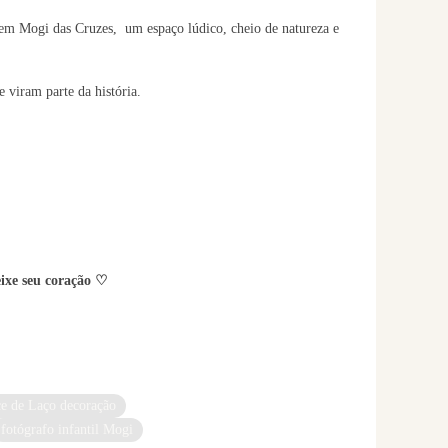
 em Mogi das Cruzes, um espaço lúdico, cheio de natureza e
e viram parte da história.
eixe seu coração ♡
e de Laço decoração
fotógrafo infantil Mogi