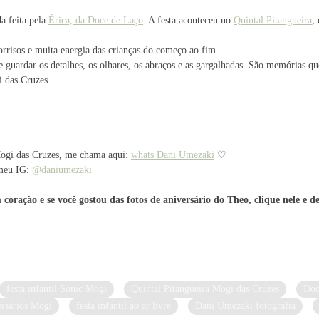
a feita pela
Érica, da Doce de Laço
. A festa aconteceu no
Quintal Pitangueira
,
orrisos e muita energia das crianças do começo ao fim.
re guardar os detalhes, os olhares, os abraços e as gargalhadas. São memórias qu
i das Cruzes
Mogi das Cruzes, me chama aqui:
whats Dani Umezaki
♡
 meu IG:
@daniumezaki
coração e se você gostou das fotos de aniversário do Theo, clique nele e d
festa infantil Sonic Mogi
Quintal Pitangueira Mogi das Cruzes
Doc
ersários Mogi
festa infantil ao ar livre
Dani Umezaki fotografia