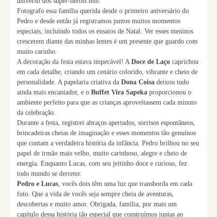
universo dos super-heróis tem.
Fotografo essa família querida desde o primeiro aniversário do
Pedro e desde então já registramos juntos muitos momentos
especiais, incluindo todos os ensaios de Natal. Ver esses meninos
crescerem diante das minhas lentes é um presente que guardo com
muito carinho.
A decoração da festa estava impecável! A
Doce de Laço
caprichou
em cada detalhe, criando um cenário colorido, vibrante e cheio de
personalidade. A papelaria criativa da
Dona Coisa
deixou tudo
ainda mais encantador, e o
Buffet Vira Sapeka
proporcionou o
ambiente perfeito para que as crianças aproveitassem cada minuto
da celebração.
Durante a festa, registrei abraços apertados, sorrisos espontâneos,
brincadeiras cheias de imaginação e esses momentos tão genuínos
que contam a verdadeira história da infância. Pedro brilhou no seu
papel de irmão mais velho, muito carinhoso, alegre e cheio de
energia. Enquanto Lucas, com seu jeitinho doce e curioso, fez
todo mundo se derreter.
Pedro e Lucas
, vocês dois têm uma luz que transborda em cada
foto. Que a vida de vocês seja sempre cheia de aventuras,
descobertas e muito amor. Obrigada, família, por mais um
capítulo dessa história tão especial que construímos juntas ao