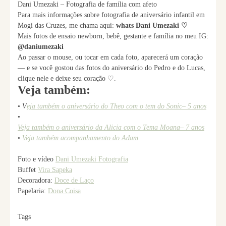
Dani Umezaki – Fotografia de família com afeto
Para mais informações sobre fotografia de aniversário infantil em
Mogi das Cruzes, me chama aqui:
whats Dani Umezaki ♡
Mais fotos de ensaio newborn, bebê, gestante e família no meu IG:
@daniumezaki
Ao passar o mouse, ou tocar em cada foto, aparecerá um coração
— e se você gostou das fotos do aniversário do Pedro e do Lucas,
clique nele e deixe seu coração ♡.
Veja também:
•
V
eja também o aniversário do Theo com o tem do Sonic– 5 anos
•
Veja também o aniversário da Alicia com o Tema Moana– 7 anos
•
Veja também acompanhamento do Adam
Foto e vídeo
Dani Umezaki Fotografia
Buffet
Vira Sapeka
Decoradora:
Doce de Laço
Papelaria:
Dona Coisa
Tags