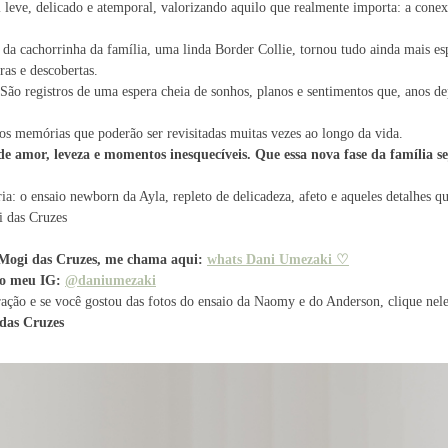
i leve, delicado e atemporal, valorizando aquilo que realmente importa: a con
 da cachorrinha da família, uma linda Border Collie, tornou tudo ainda mais es
ras e descobertas.
São registros de uma espera cheia de sonhos, planos e sentimentos que, anos de
mos memórias que poderão ser revisitadas muitas vezes ao longo da vida.
e amor, leveza e momentos inesquecíveis. Que essa nova fase da família s
ia: o ensaio newborn da Ayla, repleto de delicadeza, afeto e aqueles detalhes 
i das Cruzes
m Mogi das Cruzes, me chama aqui:
whats Dani Umezaki ♡
 no meu IG:
@daniumezaki
ação e se você gostou das fotos do ensaio da Naomy e do Anderson, clique nel
das Cruzes