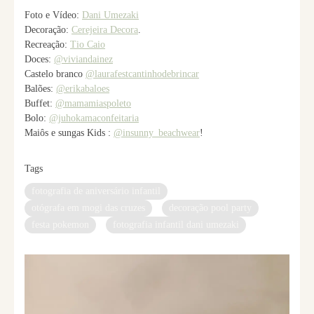
Foto e Vídeo:
Dani Umezaki
Decoração:
Cerejeira Decora
.
Recreação:
Tio Caio
Doces:
@viviandainez
Castelo branco
@laurafestcantinhodebrincar
Balões:
@erikabaloes
Buffet:
@mamamiaspoleto
Bolo:
@juhokamaconfeitaria
Maiôs e sungas Kids :
@insunny_beachwear
!
Tags
fotografia de aniversário infantil
otógrafa em mogi das cruzes
decoração pool party
festa pokemon
fotografia infantil dani umezaki