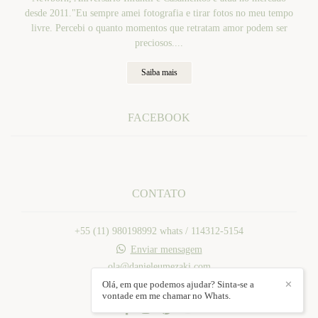
desde 2011."Eu sempre amei fotografia e tirar fotos no meu tempo
livre. Percebi o quanto momentos que retratam amor podem ser
preciosos....
Saiba mais
FACEBOOK
CONTATO
+55 (11) 980198992 whats / 114312-5154
Enviar mensagem
ola@danieleumezaki.com
Mogi das Cruzes / SP
Olá, em que podemos ajudar? Sinta-se a
✕
vontade em me chamar no Whats.