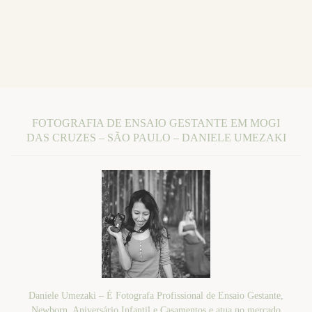
FOTOGRAFIA DE ENSAIO GESTANTE EM MOGI
DAS CRUZES – SÃO PAULO – DANIELE UMEZAKI
Daniele Umezaki – É Fotografa Profissional de Ensaio Gestante,
Newborn, Aniversário Infantil e Casamentos e atua no mercado