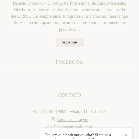
Daniele Umezaki – É Fotografa Profissional de Ensaio Gestante,
Newborn, Aniversário Infantil e Casamentos e atua no mercado
desde 2011."Eu sempre amei fotografia e tirar fotos no meu tempo
livre. Percebi o quanto momentos que retratam amor podem ser
preciosos....
Saiba mais
FACEBOOK
CONTATO
+55 (11) 980198992 whats / 114312-5154
Enviar mensagem
ola@danieleumezaki.com
Mogi das Cruzes / SP
Olá, em que podemos ajudar? Sinta-se a
✕