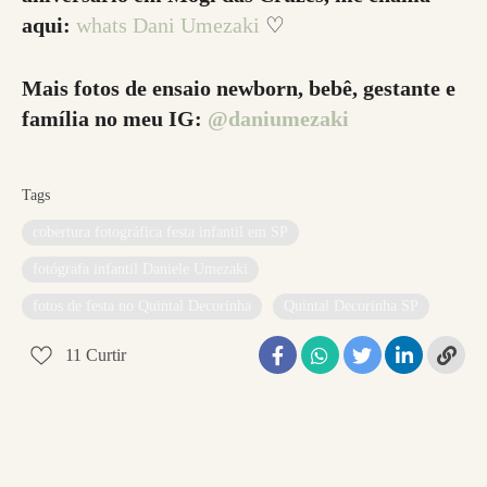
aqui:
whats Dani Umezaki
♡
Mais fotos de ensaio newborn, bebê, gestante e
família no meu IG:
@daniumezaki
Tags
cobertura fotográfica festa infantil em SP
fotógrafa infantil Daniele Umezaki
fotos de festa no Quintal Decorinha
Quintal Decorinha SP
11
Curtir