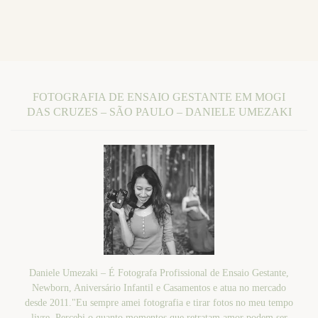
FOTOGRAFIA DE ENSAIO GESTANTE EM MOGI
DAS CRUZES – SÃO PAULO – DANIELE UMEZAKI
Daniele Umezaki – É Fotografa Profissional de Ensaio Gestante,
Newborn, Aniversário Infantil e Casamentos e atua no mercado
desde 2011."Eu sempre amei fotografia e tirar fotos no meu tempo
livre. Percebi o quanto momentos que retratam amor podem ser