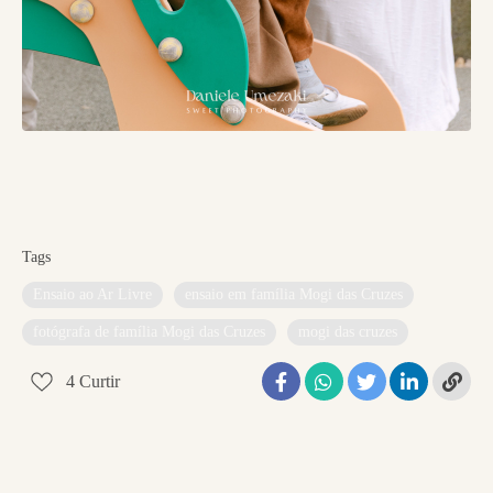
Tags
Ensaio ao Ar Livre
ensaio em família Mogi das Cruzes
fotógrafa de família Mogi das Cruzes
mogi das cruzes
4
Curtir