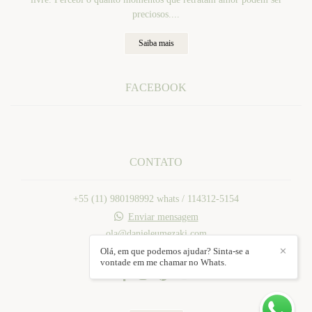
preciosos....
Saiba mais
FACEBOOK
CONTATO
+55 (11) 980198992 whats / 114312-5154
Enviar mensagem
ola@danieleumezaki.com
Mogi das Cruzes / SP
Olá, em que podemos ajudar? Sinta-se a
✕
vontade em me chamar no Whats.