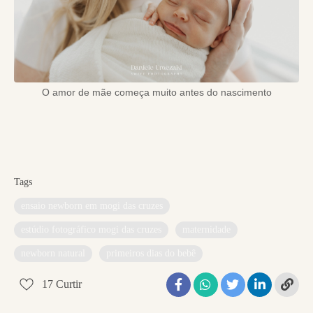
O amor de mãe começa muito antes do nascimento
Tags
ensaio newborn em mogi das cruzes
estúdio fotográfico mogi das cruzes
maternidade
newborn natural
primeiros dias do bebê
17
Curtir