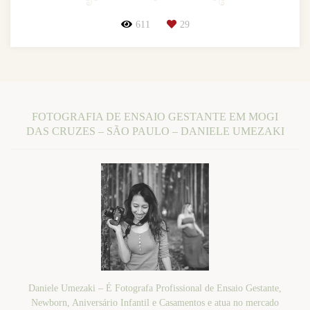
611
29
FOTOGRAFIA DE ENSAIO GESTANTE EM MOGI
DAS CRUZES – SÃO PAULO – DANIELE UMEZAKI
Daniele Umezaki – É Fotografa Profissional de Ensaio Gestante,
Newborn, Aniversário Infantil e Casamentos e atua no mercado