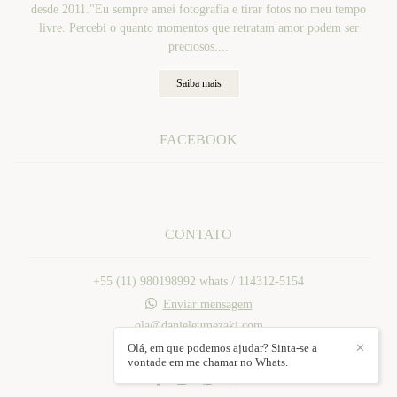
desde 2011."Eu sempre amei fotografia e tirar fotos no meu tempo
livre. Percebi o quanto momentos que retratam amor podem ser
preciosos....
Saiba mais
FACEBOOK
CONTATO
+55 (11) 980198992 whats / 114312-5154
Enviar mensagem
ola@danieleumezaki.com
Mogi das Cruzes / SP
Olá, em que podemos ajudar? Sinta-se a
✕
vontade em me chamar no Whats.