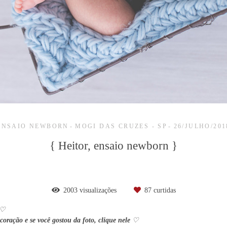
ENSAIO NEWBORN
MOGI DAS CRUZES - SP
26/JULHO/201
{ Heitor, ensaio newborn }
2003
visualizações
87
curtidas
♡
oração e se você gostou da foto, clique nele
♡