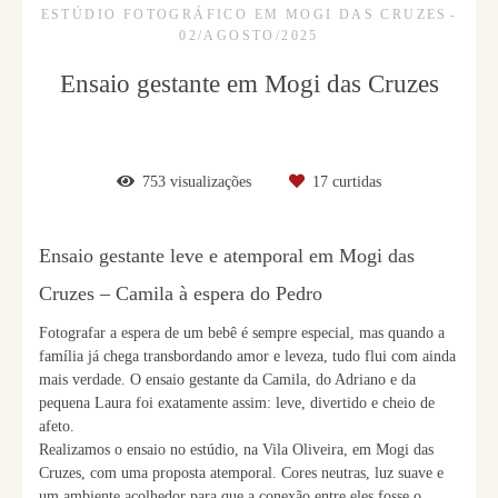
ESTÚDIO FOTOGRÁFICO EM MOGI DAS CRUZES
02/AGOSTO/2025
Ensaio gestante em Mogi das Cruzes
753
visualizações
17
curtidas
Ensaio gestante leve e atemporal em Mogi das
Cruzes – Camila à espera do Pedro
Fotografar a espera de um bebê é sempre especial, mas quando a
família já chega transbordando amor e leveza, tudo flui com ainda
mais verdade. O ensaio gestante da Camila, do Adriano e da
pequena Laura foi exatamente assim: leve, divertido e cheio de
afeto.
Realizamos o ensaio no estúdio, na Vila Oliveira, em Mogi das
Cruzes, com uma proposta atemporal. Cores neutras, luz suave e
um ambiente acolhedor para que a conexão entre eles fosse o