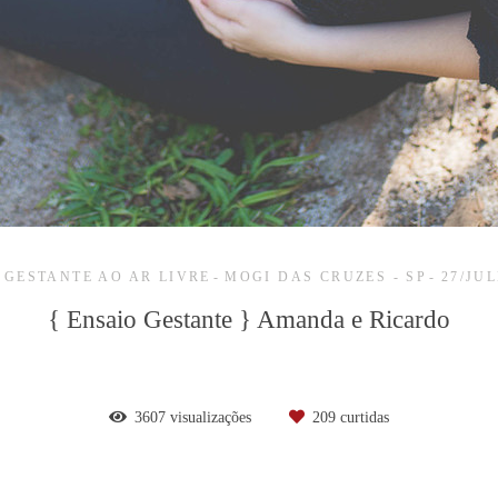
 GESTANTE AO AR LIVRE
MOGI DAS CRUZES - SP
27/JU
{ Ensaio Gestante } Amanda e Ricardo
3607
visualizações
209
curtidas