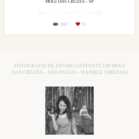
MOGI DAS CRUZES - SP
3007
53
FOTOGRAFIA DE ENSAIO GESTANTE EM MOGI
DAS CRUZES – SÃO PAULO – DANIELE UMEZAKI