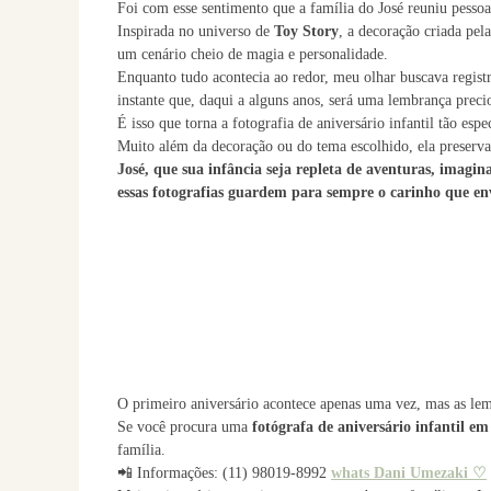
Foi com esse sentimento que a família do José reuniu pesso
Inspirada no universo de
Toy Story
, a decoração criada pel
um cenário cheio de magia e personalidade.
Enquanto tudo acontecia ao redor, meu olhar buscava registra
instante que, daqui a alguns anos, será uma lembrança preci
É isso que torna a fotografia de aniversário infantil tão espec
Muito além da decoração ou do tema escolhido, ela preserva
José, que sua infância seja repleta de aventuras, imagi
essas fotografias guardem para sempre o carinho que en
O primeiro aniversário acontece apenas uma vez, mas as le
Se você procura uma
fotógrafa de aniversário infantil e
família.
📲 Informações: (11) 98019-8992
whats Dani Umezaki ♡