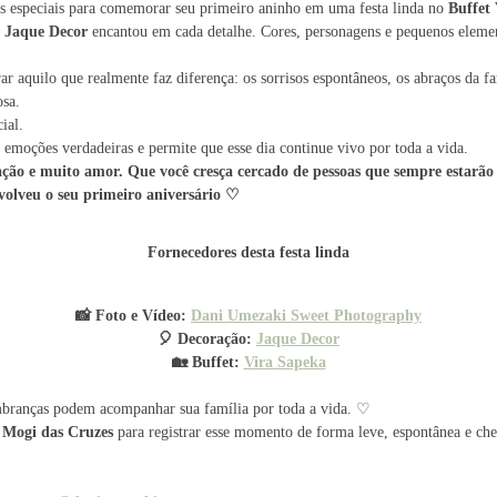
as especiais para comemorar seu primeiro aninho em uma festa linda no
Buffet
a
Jaque Decor
encantou em cada detalhe. Cores, personagens e pequenos eleme
r aquilo que realmente faz diferença: os sorrisos espontâneos, os abraços da fa
osa.
ial.
 emoções verdadeiras e permite que esse dia continue vivo por toda a vida.
nação e muito amor. Que você cresça cercado de pessoas que sempre estarão
volveu o seu primeiro aniversário ♡
Fornecedores desta festa linda
📸 Foto e Vídeo:
Dani Umezaki Sweet Photography
🎈 Decoração:
J
aque Decor
🏡 Buffet:
Vira Sapeka
mbranças podem acompanhar sua família por toda a vida. ♡
m Mogi das Cruzes
para registrar esse momento de forma leve, espontânea e chei