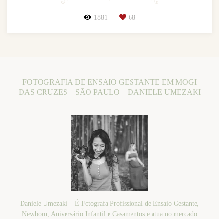
1881
68
FOTOGRAFIA DE ENSAIO GESTANTE EM MOGI
DAS CRUZES – SÃO PAULO – DANIELE UMEZAKI
Daniele Umezaki – É Fotografa Profissional de Ensaio Gestante,
Newborn, Aniversário Infantil e Casamentos e atua no mercado