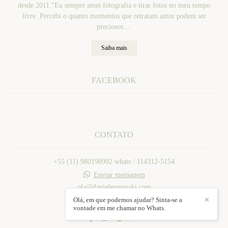
desde 2011."Eu sempre amei fotografia e tirar fotos no meu tempo
livre. Percebi o quanto momentos que retratam amor podem ser
preciosos....
Saiba mais
FACEBOOK
CONTATO
+55 (11) 980198992 whats / 114312-5154
Enviar mensagem
ola@danieleumezaki.com
Mogi das Cruzes / SP
Olá, em que podemos ajudar? Sinta-se a
✕
vontade em me chamar no Whats.