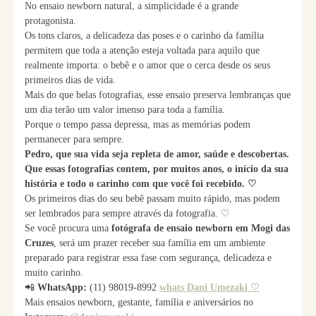
No ensaio newborn natural, a simplicidade é a grande
protagonista.
Os tons claros, a delicadeza das poses e o carinho da família
permitem que toda a atenção esteja voltada para aquilo que
realmente importa: o bebê e o amor que o cerca desde os seus
primeiros dias de vida.
Mais do que belas fotografias, esse ensaio preserva lembranças que
um dia terão um valor imenso para toda a família.
Porque o tempo passa depressa, mas as memórias podem
permanecer para sempre.
Pedro, que sua vida seja repleta de amor, saúde e descobertas.
Que essas fotografias contem, por muitos anos, o início da sua
história e todo o carinho com que você foi recebido. ♡
Os primeiros dias do seu bebê passam muito rápido, mas podem
ser lembrados para sempre através da fotografia. ♡
Se você procura uma
fotógrafa de ensaio newborn em Mogi das
Cruzes
, será um prazer receber sua família em um ambiente
preparado para registrar essa fase com segurança, delicadeza e
muito carinho.
📲
WhatsApp:
(11) 98019-8992
whats Dani Umezaki ♡
Mais ensaios newborn, gestante, família e aniversários no