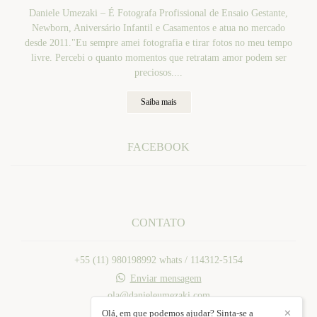
Daniele Umezaki – É Fotografa Profissional de Ensaio Gestante,
Newborn, Aniversário Infantil e Casamentos e atua no mercado
desde 2011."Eu sempre amei fotografia e tirar fotos no meu tempo
livre. Percebi o quanto momentos que retratam amor podem ser
preciosos....
Saiba mais
FACEBOOK
CONTATO
+55 (11) 980198992 whats / 114312-5154
Enviar mensagem
ola@danieleumezaki.com
Mogi das Cruzes / SP
Olá, em que podemos ajudar? Sinta-se a
✕