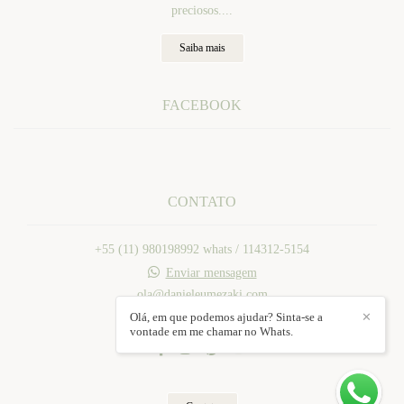
preciosos....
Saiba mais
FACEBOOK
CONTATO
+55 (11) 980198992 whats / 114312-5154
Enviar mensagem
ola@danieleumezaki.com
Mogi das Cruzes / SP
Olá, em que podemos ajudar? Sinta-se a
✕
vontade em me chamar no Whats.