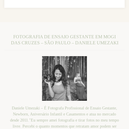
FOTOGRAFIA DE ENSAIO GESTANTE EM MOGI
DAS CRUZES – SÃO PAULO – DANIELE UMEZAKI
Daniele Umezaki – É Fotografa Profissional de Ensaio Gestante,
Newborn, Aniversário Infantil e Casamentos e atua no mercado
desde 2011."Eu sempre amei fotografia e tirar fotos no meu tempo
livre. Percebi o quanto momentos que retratam amor podem ser