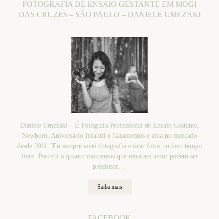
FOTOGRAFIA DE ENSAIO GESTANTE EM MOGI
DAS CRUZES – SÃO PAULO – DANIELE UMEZAKI
Daniele Umezaki – É Fotografa Profissional de Ensaio Gestante,
Newborn, Aniversário Infantil e Casamentos e atua no mercado
desde 2011."Eu sempre amei fotografia e tirar fotos no meu tempo
livre. Percebi o quanto momentos que retratam amor podem ser
preciosos....
Saiba mais
FACEBOOK