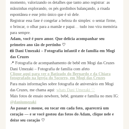
momento, valorizando os detalhes que tanto amo registrar: as
mãozinhas explorando, os pés gordinhos balançando, a risada
espontânea e esse jeito único que é só dele.
Registrar essa fase é congelar a beleza do simples: o sentar firme,
o brincar, o olhar para a mamãe e papai… tudo isso vira memória
para sempre.
Adam, você é puro amor. Que delícia acompanhar seu
primeiro ano tão de pertinho ♡
📸
Dani Umezaki – Fotografia infantil e de família em Mogi
das Cruzes
📍 Fotografia de acompanhamento de bebê em Mogi das Cruzes
Dani Umezaki – Fotografia de família com afeto
Clique aqui para ver o Batizado do Bernardo e da Chiara
fotografado na Igreja do Socorro, em Mogi das Cruzes
Para mais informações sobre fotografia de aniversário em Mogi
das Cruzes, me chama aqui:
whats Dani Umezaki ♡
Mais fotos de ensaio newborn, bebê, gestante e família no meu IG:
@daniumezaki
Ao passar o mouse, ou tocar em cada foto, aparecerá um
coração — e se você gostou das fotos do Adam, clique nele e
deixe seu coração ♡