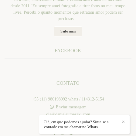
desde 2011."Eu sempre amei fotografia e tirar fotos no meu tempo
livre. Percebi o quanto momentos que retratam amor podem ser
preciosos....
Saiba mais
FACEBOOK
CONTATO
+55 (11) 980198992 whats / 114312-5154
Enviar mensagem
ola@danieleumezaki.com
Mogi das Cruzes / SP
Olá, em que podemos ajudar? Sinta-se a
✕
vontade em me chamar no Whats.