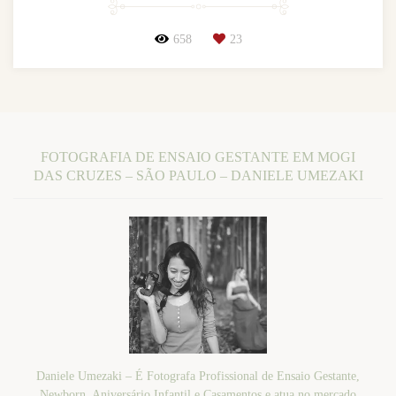
658
23
FOTOGRAFIA DE ENSAIO GESTANTE EM MOGI
DAS CRUZES – SÃO PAULO – DANIELE UMEZAKI
Daniele Umezaki – É Fotografa Profissional de Ensaio Gestante,
Newborn, Aniversário Infantil e Casamentos e atua no mercado