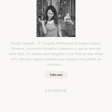
Daniele Umezaki – É Fotografa Profissional de Ensaio Gestante,
Newborn, Aniversário Infantil e Casamentos e atua no mercado
desde 2011."Eu sempre amei fotografia e tirar fotos no meu tempo
livre. Percebi o quanto momentos que retratam amor podem ser
preciosos....
Saiba mais
FACEBOOK