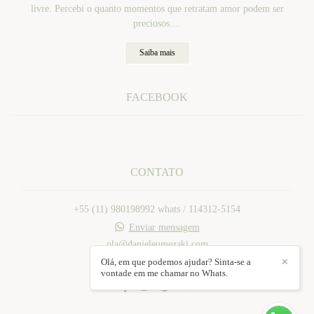
livre. Percebi o quanto momentos que retratam amor podem ser
preciosos....
Saiba mais
FACEBOOK
CONTATO
+55 (11) 980198992 whats / 114312-5154
Enviar mensagem
ola@danieleumezaki.com
Mogi das Cruzes / SP
Olá, em que podemos ajudar? Sinta-se a
✕
vontade em me chamar no Whats.