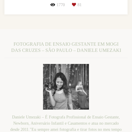
1770
81
FOTOGRAFIA DE ENSAIO GESTANTE EM MOGI
DAS CRUZES – SÃO PAULO – DANIELE UMEZAKI
Daniele Umezaki – É Fotografa Profissional de Ensaio Gestante,
Newborn, Aniversário Infantil e Casamentos e atua no mercado
desde 2011."Eu sempre amei fotografia e tirar fotos no meu tempo