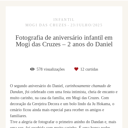
INFANTIL
MOGI DAS CRUZES
23/JULHO/2025
Fotografia de aniversário infantil em
Mogi das Cruzes – 2 anos do Daniel
578
visualizações
12
curtidas
O segundo aniversário do Daniel,
carinhosamente chamado de
Dandan, f
oi celebrado com uma festa intimista, cheia de encanto e
muito carinho, na casa da família, em Mogi das Cruzes. Com
decoração da Cerejeira Decora e um bolo lindo da Ju Hokama, o
cenário ficou ainda mais especial para receber os amigos e
familiares.
Tive a alegria de fotografar o primeiro aninho do Dandan e, mais
uma vez, fui recebida com muito carinho. É uma honra poder