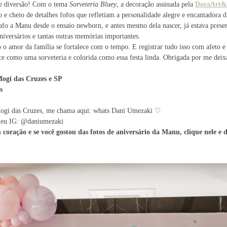
 e diversão! Com o tema
Sorveteria Bluey
, a decoração assinada pela
DoraArt&
 e cheio de detalhes fofos que refletiam a personalidade alegre e encantadora 
afo a Manu desde o ensaio newborn, e antes mesmo dela nascer, já estava prese
aniversários e tantas outras memórias importantes.
 amor da família se fortalece com o tempo. E registrar tudo isso com afeto e
e como uma sorveteria e colorida como essa festa linda. Obrigada por me deixa
Mogi das Cruzes e SP
s
 Mogi das Cruzes, me chama aqui: whats Dani Umezaki ♡
 meu IG: @daniumezaki
coração e se você gostou das fotos de aniversário da Manu, clique nele e 