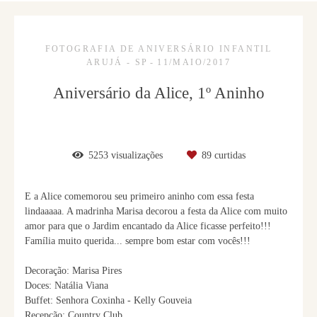
FOTOGRAFIA DE ANIVERSÁRIO INFANTIL
ARUJÁ - SP
11/MAIO/2017
Aniversário da Alice, 1º Aninho
5253
visualizações
89
curtidas
E a Alice comemorou seu primeiro aninho com essa festa
lindaaaaa. A madrinha Marisa decorou a festa da Alice com muito
amor para que o Jardim encantado da Alice ficasse perfeito!!!
Família muito querida... sempre bom estar com vocês!!!
Decoração: Marisa Pires
Doces: Natália Viana
Buffet: Senhora Coxinha - Kelly Gouveia
Recepção: Country Club