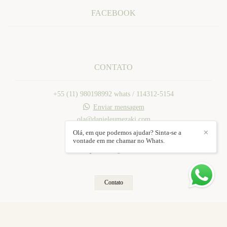
FACEBOOK
CONTATO
+55 (11) 980198992 whats / 114312-5154
Enviar mensagem
ola@danieleumezaki.com
Mogi das Cruzes / SP
Olá, em que podemos ajudar? Sinta-se a
✕
vontade em me chamar no Whats.
Contato
Feito com
Alboom