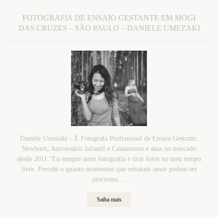
FOTOGRAFIA DE ENSAIO GESTANTE EM MOGI
DAS CRUZES – SÃO PAULO – DANIELE UMEZAKI
Daniele Umezaki – É Fotografa Profissional de Ensaio Gestante,
Newborn, Aniversário Infantil e Casamentos e atua no mercado
desde 2011."Eu sempre amei fotografia e tirar fotos no meu tempo
livre. Percebi o quanto momentos que retratam amor podem ser
preciosos....
Saiba mais