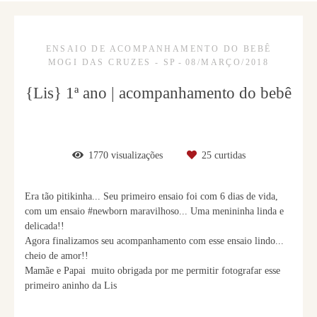
ENSAIO DE ACOMPANHAMENTO DO BEBÊ
MOGI DAS CRUZES - SP
08/MARÇO/2018
{Lis} 1ª ano | acompanhamento do bebê
1770
visualizações
25
curtidas
Era tão pitikinha... Seu primeiro ensaio foi com 6 dias de vida,
com um ensaio #newborn maravilhoso... Uma menininha linda e
delicada!!
Agora finalizamos seu acompanhamento com esse ensaio lindo...
cheio de amor!!
Mamãe e Papai muito obrigada por me permitir fotografar esse
primeiro aninho da Lis