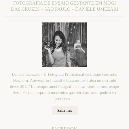
FOTOGRAFIA DE ENSAIO GESTANTE EM MOGI
DAS CRUZES – SÃO PAULO – DANIELE UMEZAKI
Daniele Umezaki – É Fotografa Profissional de Ensaio Gestante,
Newborn, Aniversário Infantil e Casamentos e atua no mercado
desde 2011."Eu sempre amei fotografia e tirar fotos no meu tempo
livre. Percebi o quanto momentos que retratam amor podem ser
preciosos....
Saiba mais
FACEBOOK