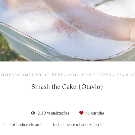
ACOMPANHAMENTO DO BEBÊ
MOGI DAS CRUZES - SP
09/
Smash the Cake {Ótavio}
2110
visualizações
41
curtidas
o"... foi lindo e ele amou... principalmente o banhozinho ♡