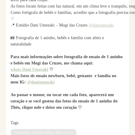
As fotos foram feitas com luz natural, em um clima leve e tranquilo, re
Como fotógrafa de bebês e famílias, acredito que a fotografia precisa cont
♡
📍 Estúdio Dani Umezaki – Mogi das Cruzes
@daniumezaki
📸 Fotografia de 1 aninho, bebês e família com afeto e
naturalidade
Para mais informações sobre fotografia de ensaio de 1 aninho
e bebês em Mogi das Cruzes, me chama aqui:
whats Dani Umezaki
♡
Mais fotos de ensaio newborn, bebê, gestante e família no
meu IG:
@daniumezaki
Ao passar o mouse, ou tocar em cada foto, aparecerá um
coração e se você gostou das fotos do ensaio de 1 aninho do
Théo,
clique nele e deixe seu coração
♡
Tags
fotografia infantil Mogi das Cruzes