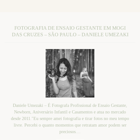
FOTOGRAFIA DE ENSAIO GESTANTE EM MOGI
DAS CRUZES – SÃO PAULO – DANIELE UMEZAKI
Daniele Umezaki – É Fotografa Profissional de Ensaio Gestante,
Newborn, Aniversário Infantil e Casamentos e atua no mercado
desde 2011."Eu sempre amei fotografia e tirar fotos no meu tempo
livre. Percebi o quanto momentos que retratam amor podem ser
preciosos....