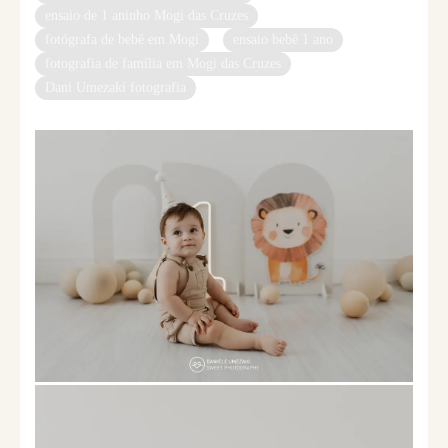
ensaio de 1 aninho Mogi das Cruzes
fotógrafa de bebê em Mogi
ensaio bebê 1 ano
fotografia de família em Mogi das Cruzes
Dani Umezaki fotografia