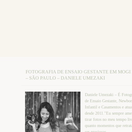
FOTOGRAFIA DE ENSAIO GESTANTE EM MOGI
– SÃO PAULO – DANIELE UMEZAKI
Daniele Umezaki – É Fotogr
de Ensaio Gestante, Newbor
Infantil e Casamentos e atu
desde 2011."Eu sempre amei
tirar fotos no meu tempo liv
quanto momentos que retr
ser preciosos....