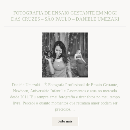
FOTOGRAFIA DE ENSAIO GESTANTE EM MOGI
DAS CRUZES – SÃO PAULO – DANIELE UMEZAKI
Daniele Umezaki – É Fotografa Profissional de Ensaio Gestante,
Newborn, Aniversário Infantil e Casamentos e atua no mercado
desde 2011."Eu sempre amei fotografia e tirar fotos no meu tempo
livre. Percebi o quanto momentos que retratam amor podem ser
preciosos....
Saiba mais