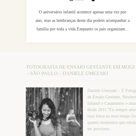
O aniversário infantil acontece apenas uma vez por
ano, mas as lembranças desse dia podem acompanhar a
família por toda a vida.Enquanto os pais organizam...
FOTOGRAFIA DE ENSAIO GESTANTE EM MOGI
– SÃO PAULO – DANIELE UMEZAKI
Daniele Umezaki – É Fotogr
de Ensaio Gestante, Newbor
Infantil e Casamentos e atu
desde 2011."Eu sempre amei
tirar fotos no meu tempo liv
quanto momentos que retr
ser preciosos....