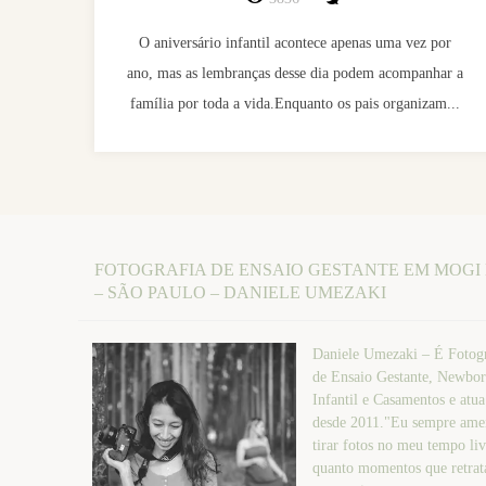
O aniversário infantil acontece apenas uma vez por
ano, mas as lembranças desse dia podem acompanhar a
família por toda a vida.Enquanto os pais organizam...
FOTOGRAFIA DE ENSAIO GESTANTE EM MOGI
– SÃO PAULO – DANIELE UMEZAKI
Daniele Umezaki – É Fotogr
de Ensaio Gestante, Newbor
Infantil e Casamentos e atu
desde 2011."Eu sempre amei
tirar fotos no meu tempo liv
quanto momentos que retr