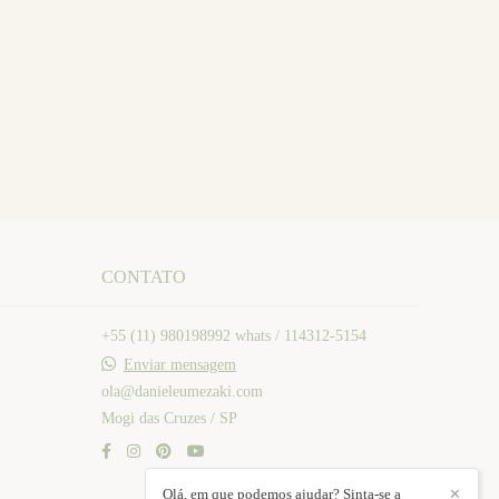
CONTATO
+55 (11) 980198992 whats / 114312-5154
Enviar mensagem
ola@danieleumezaki.com
Mogi das Cruzes / SP
Olá, em que podemos ajudar? Sinta-se a
✕