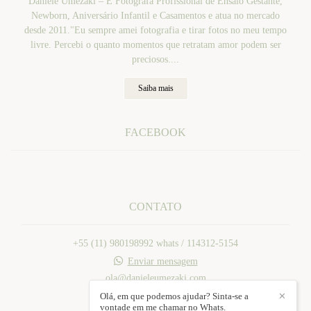
Daniele Umezaki – É Fotografa Profissional de Ensaio Gestante,
Newborn, Aniversário Infantil e Casamentos e atua no mercado
desde 2011."Eu sempre amei fotografia e tirar fotos no meu tempo
livre. Percebi o quanto momentos que retratam amor podem ser
preciosos....
Saiba mais
FACEBOOK
CONTATO
+55 (11) 980198992 whats / 114312-5154
Enviar mensagem
ola@danieleumezaki.com
Mogi das Cruzes / SP
Olá, em que podemos ajudar? Sinta-se a
✕
vontade em me chamar no Whats.