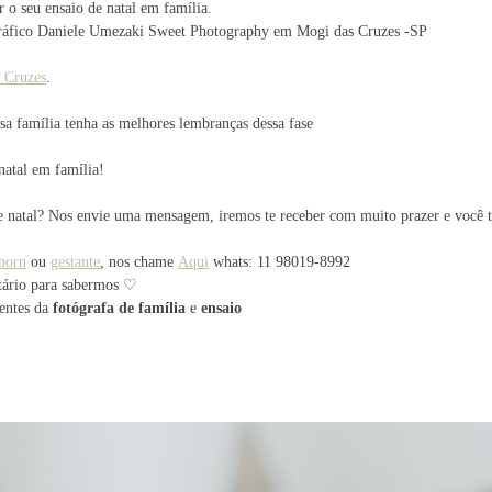
 o seu ensaio de natal em família.
tográfico Daniele Umezaki Sweet Photography em Mogi das Cruzes -SP
 Cruzes
.
a família tenha as melhores lembranças dessa fase
natal em família!
e natal? Nos envie uma mensagem, iremos te receber com muito prazer e você t
born
ou
gestante
, nos chame
Aqui
whats: 11 98019-8992
tário para sabermos ♡
lentes da
fotógrafa de família
e
ensaio